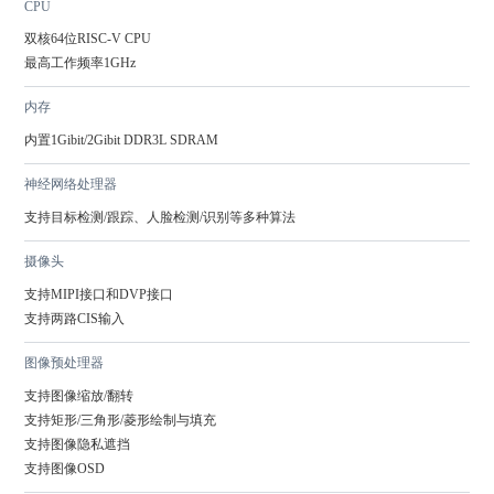
CPU
双核64位RISC-V CPU

最高工作频率1GHz
内存
内置1Gibit/2Gibit DDR3L SDRAM
神经网络处理器
支持目标检测/跟踪、人脸检测/识别等多种算法
摄像头
支持MIPI接口和DVP接口

支持两路CIS输入
图像预处理器
支持图像缩放/翻转

支持矩形/三角形/菱形绘制与填充

支持图像隐私遮挡

支持图像OSD